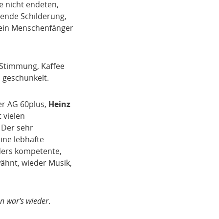
e nicht endeten,
gende Schilderung,
h ein Menschenfänger
 Stimmung, Kaffee
 geschunkelt.
er AG 60plus,
Heinz
 vielen
 Der sehr
ine lebhafte
ders kompetente,
wähnt, wieder Musik,
n war's wieder
.