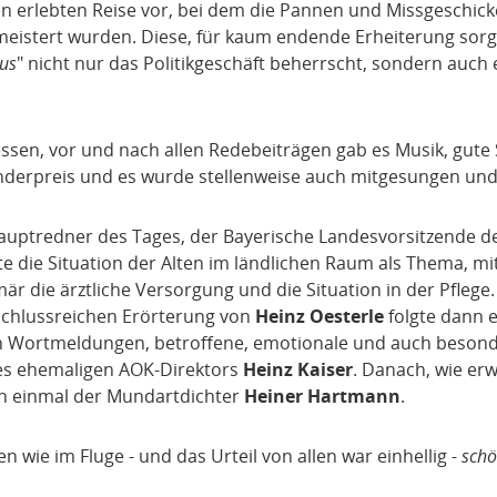
en erlebten Reise vor, bei dem die Pannen und Missgeschick
gemeistert wurden. Diese, für kaum endende Erheiterung sor
us
" nicht nur das Politikgeschäft beherrscht, sondern auc
essen, vor und nach allen Redebeiträgen gab es Musik, gute
erpreis und es wurde stellenweise auch mitgesungen und
Hauptredner des Tages, der Bayerische Landesvorsitzende d
tte die Situation der Alten im ländlichen Raum als Thema, mit
r die ärztliche Versorgung und die Situation in der Pflege.
schlussreichen Erörterung von
Heinz Oesterle
folgte dann e
en Wortmeldungen, betroffene, emotionale und auch beson
es ehemaligen AOK-Direktors
Heinz Kaiser
. Danach, wie er
h einmal der Mundartdichter
Heiner Hartmann
.
 wie im Fluge - und das Urteil von allen war einhellig -
schö