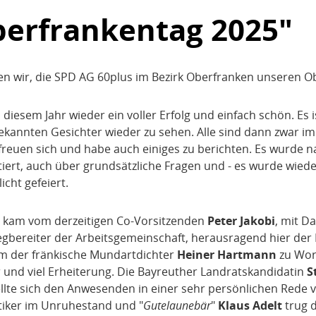
berfrankentag 2025"
ten wir, die SPD AG 60plus im Bezirk Oberfranken unseren O
 diesem Jahr wieder ein voller Erfolg und einfach schön. Es 
bekannten Gesichter wieder zu sehen. Alle sind dann zwar im
freuen sich und habe auch einiges zu berichten. Es wurde na
utiert, auch über grundsätzliche Fragen und - es wurde wiede
icht gefeiert.
 kam vom derzeitigen Co-Vorsitzenden
Peter Jakobi
, mit Da
gbereiter der Arbeitsgemeinschaft, herausragend hier der
am der fränkische Mundartdichter
Heiner Hartmann
zu Wort
r und viel Erheiterung. Die Bayreuther Landratskandidatin
S
llte sich den Anwesenden in einer sehr persönlichen Rede 
itiker im Unruhestand und "
Gutelaunebär
"
Klaus Adelt
trug d