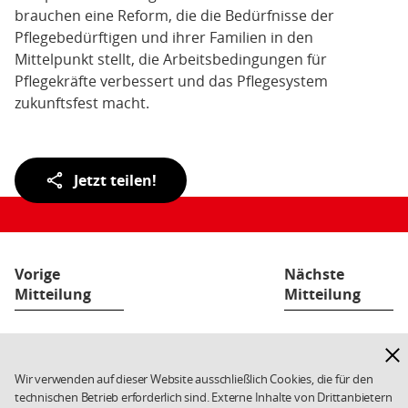
brauchen eine Reform, die die Bedürfnisse der
Pflegebedürftigen und ihrer Familien in den
Mittelpunkt stellt, die Arbeitsbedingungen für
Pflegekräfte verbessert und das Pflegesystem
zukunftsfest macht.
Teilen
Jetzt teilen!
der
Seite:
Vorige
Nächste
Mitteilung
Mitteilung
Hinw
Fußbereich
Kontakt
Datenschutz
Weiterführende
ausb
Links/Kleingedrucktes
Impressum
Cookies
Wir verwenden auf dieser Website ausschließlich Cookies, die für den
technischen Betrieb erforderlich sind. Externe Inhalte von Drittanbietern
Copyright 2026 SPD