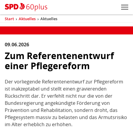
Zum Inhaltsbereich der Seite
Zum Fußbereich der Seite
Kopfbereich
Sprungmarken-
Hauptnavigation
M
Navigation
ei
Start
›
Aktuelles
›
Aktuelles
(aktuell)
Sie
sind
Inhaltsbereich
Aktuelles
hier
09.06.2026
Zum Referentenentwurf
einer Pflegereform
Der vorliegende Referentenentwurf zur Pflegereform
ist inakzeptabel und stellt einen gravierenden
Rückschritt dar. Er verfehlt nicht nur die von der
Bundesregierung angekündigte Förderung von
Prävention und Rehabilitation, sondern droht, das
Pflegesystem massiv zu belasten und das Armutsrisiko
im Alter erheblich zu erhöhen.