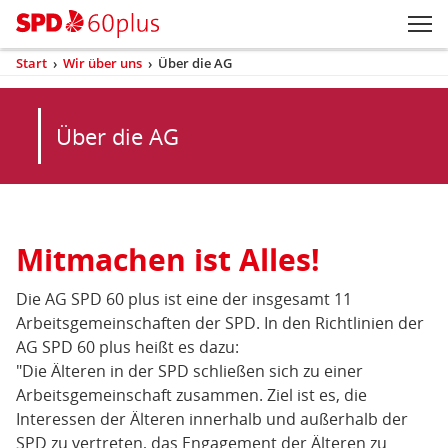
Zum Inhaltsbereich der Seite
Zum Fußbereich der Seite
Kopfbereich
Sprungmarken-
Hauptnavigation
M
Navigation
ei
Start
›
Wir über uns
›
Über die AG
(aktuell)
Sie
sind
Inhaltsbereich
hier
Über die AG
Mitmachen ist Alles!
Über
die
Die AG SPD 60 plus ist eine der insgesamt 11
AG
Arbeitsgemeinschaften der SPD. In den Richtlinien der
AG SPD 60 plus heißt es dazu:
"Die Älteren in der SPD schließen sich zu einer
Arbeitsgemeinschaft zusammen. Ziel ist es, die
Interessen der Älteren innerhalb und außerhalb der
SPD zu vertreten, das Engagement der Älteren zu