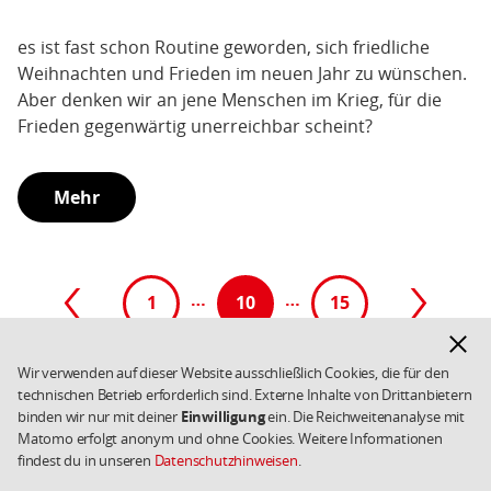
es ist fast schon Routine geworden, sich friedliche
Weihnachten und Frieden im neuen Jahr zu wünschen.
Aber denken wir an jene Menschen im Krieg, für die
Frieden gegenwärtig unerreichbar scheint?
Mehr
Paginierung
Vorherige
…
…
Nächste
1
10
(aktive
15
Hinwe
Seite
Seite
Seite)
ausbl
Wir verwenden auf dieser Website ausschließlich Cookies, die für den
technischen Betrieb erforderlich sind. Externe Inhalte von Drittanbietern
Fußbereich
Kontakt
Datenschutz
Weiterführende
binden wir nur mit deiner
Einwilligung
ein. Die Reichweitenanalyse mit
Links/Kleingedrucktes
Impressum
Cookies
Matomo erfolgt anonym und ohne Cookies. Weitere Informationen
Copyright 2026 SPD
findest du in unseren
Datenschutzhinweisen
.